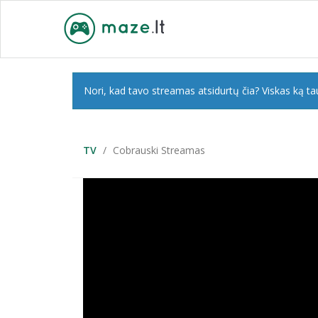
Nori, kad tavo streamas atsidurtų čia? Viskas ką tau
TV
Cobrauski Streamas