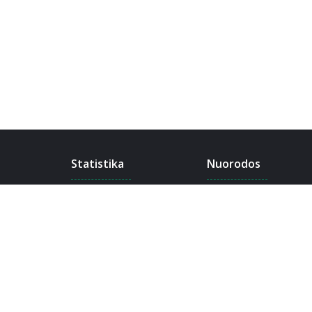
Statistika
Nuorodos
14,863
pranešimų
Komanda
3,475
temų
Apie
4,199
narių
Susisiekti
17,229
karmos
Žinynas
Etiketas
Privatumo politika