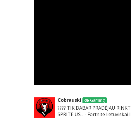
Cobrauski
Gaming
???? TIK DABAR PRADĖJAU RINKT
SPRITE'US... - Fortnite lietuviskai l