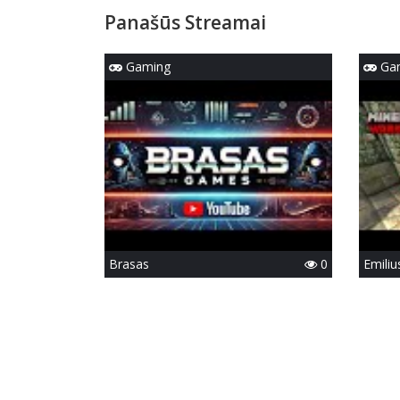
Panašūs Streamai
Gaming
Ga
Brasas
0
Emiliu