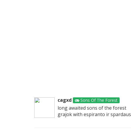
cagxd
Sons Of The Forest
long awaited sons of the forest
grajok with espiranto ir spardaus