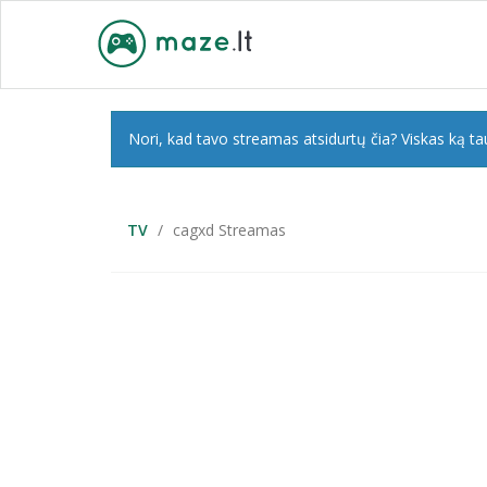
Nori, kad tavo streamas atsidurtų čia? Viskas ką tau
TV
cagxd Streamas