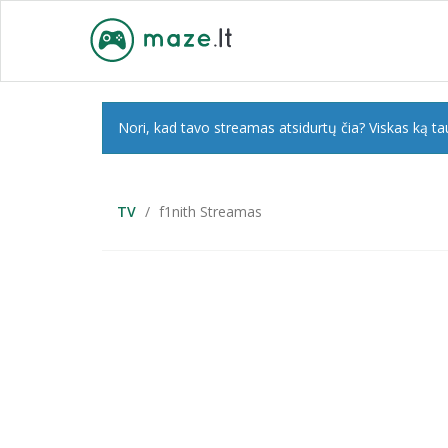
Nori, kad tavo streamas atsidurtų čia? Viskas ką tau
TV
f1nith Streamas