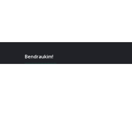
Bendraukim!
Facebook
Discord
Steam