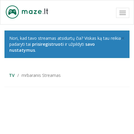
Toggl
navig
×
Nori, kad tavo streamas atsidurtų čia? Viskas ką tau reikia
padaryti tai
prisiregistruoti
ir užpildyti
savo
nustatymus
.
TV
mrbaranis Streamas