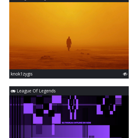
knok1zygis
League Of Legends