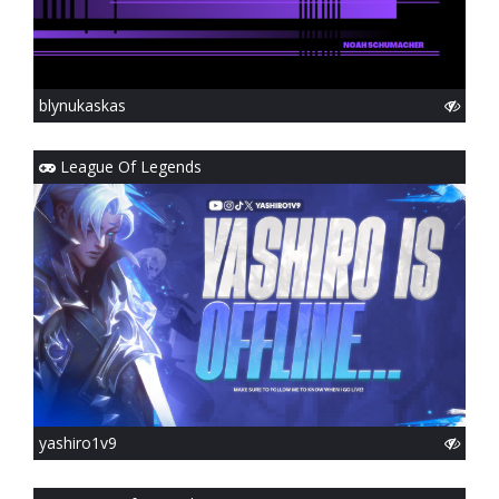
blynukaskas
League Of Legends
yashiro1v9