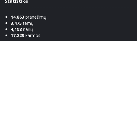
Statistika
14,863
pranešimų
3,475
temų
4,198
narių
17,229
karmos
Nuorodos
Komanda
Apie
Susisiekti
Žinynas
Etiketas
Privatumo politika
Bendraukim!
Facebook