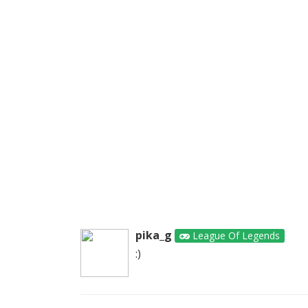
pika_g
League Of Legends
:)