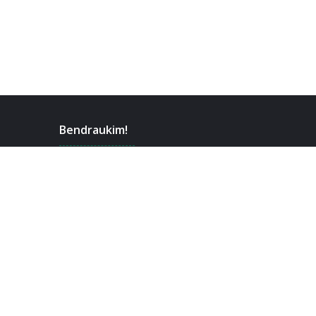
Bendraukim!
Facebook
Discord
Steam