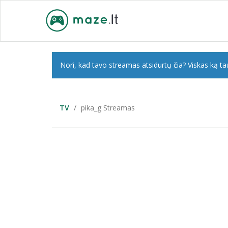
Nori, kad tavo streamas atsidurtų čia? Viskas ką tau
TV
pika_g Streamas