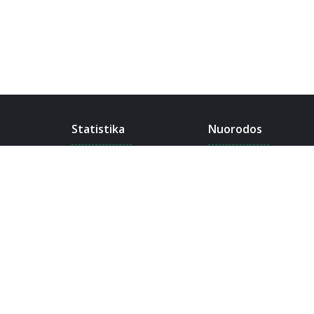
Statistika
Nuorodos
14,863
pranešimų
Komanda
3,475
temų
Apie
4,198
narių
Susisiekti
17,229
karmos
Žinynas
Etiketas
Privatumo politika
© Maze 2014-2026. Visos teisės saugomos.