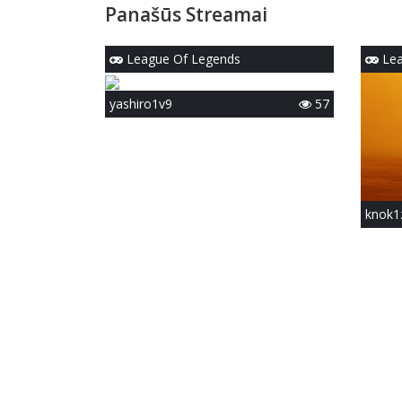
Panašūs Streamai
League Of Legends
Lea
yashiro1v9
57
knok1