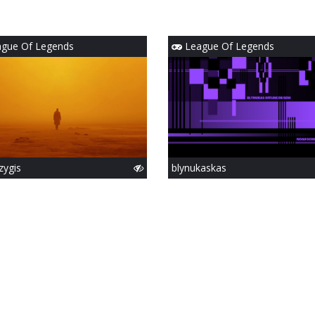
gue Of Legends
League Of Legends
zygis
blynukaskas