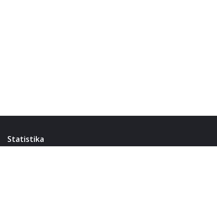
Statistika
14,863
pranešimų
3,476
temų
4,199
narių
17,229
karmos