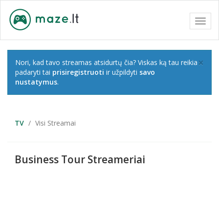
Toggl
navig
×
Nori, kad tavo streamas atsidurtų čia? Viskas ką tau reikia
padaryti tai
prisiregistruoti
ir užpildyti
savo
nustatymus
.
TV
Visi Streamai
Business Tour Streameriai