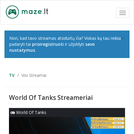
Toggl
navig
×
Nori, kad tavo streamas atsidurtų čia? Viskas ką tau reikia
padaryti tai
prisiregistruoti
ir užpildyti
savo
nustatymus
.
TV
Visi Streamai
World Of Tanks Streameriai
World Of Tanks