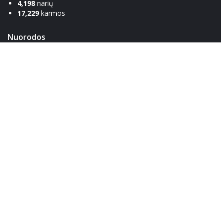
4,198
narių
17,229
karmos
Nuorodos
Komanda
Apie
Susisiekti
Žinynas
Etiketas
Privatumo politika
Bendraukim!
Facebook
Discord
Steam