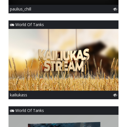
paulius_chill
World Of Tanks
kailiukass
World Of Tanks