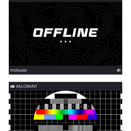
motuxas
VALORANT