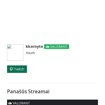
kkornyte
VALORANT
nium
Twitch
Panašūs Streamai
VALORANT