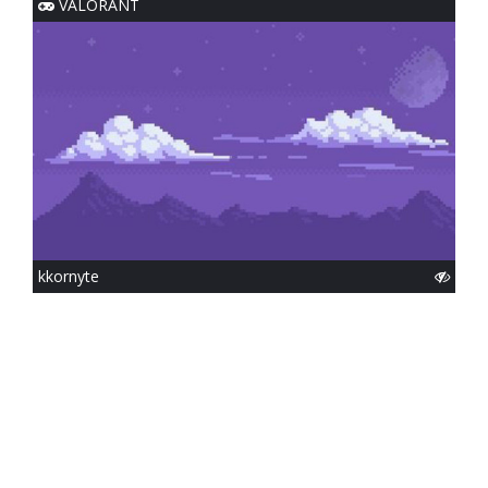
VALORANT
kkornyte