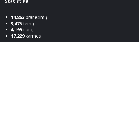
Statistika
14,863
pranešimų
3,475
temų
4,199
narių
17,229
karmos
Nuorodos
Komanda
Apie
Susisiekti
Žinynas
Etiketas
Privatumo politika
Bendraukim!
Facebook