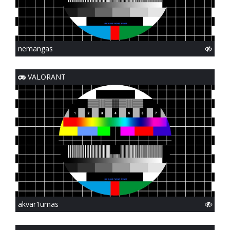
nemangas
VALORANT
akvar1umas