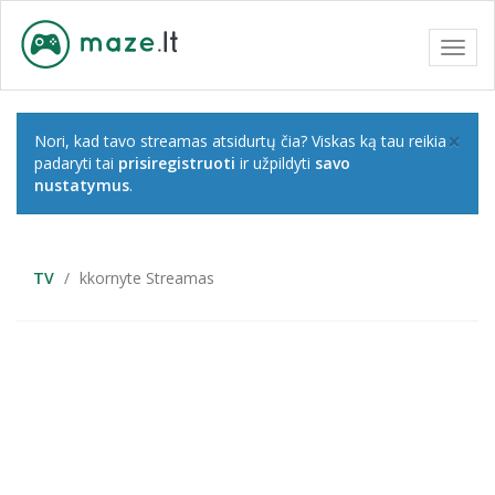
Toggl
navig
×
Nori, kad tavo streamas atsidurtų čia? Viskas ką tau reikia
padaryti tai
prisiregistruoti
ir užpildyti
savo
nustatymus
.
TV
kkornyte Streamas