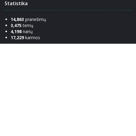
Statistika
14,863
pranešimų
3,475
temų
4,198
narių
17,229
karmos
Nuorodos
Komanda
Apie
Susisiekti
Žinynas
Etiketas
Privatumo politika
Bendraukim!
Facebook