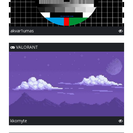
akvar1umas
VALORANT
kkornyte