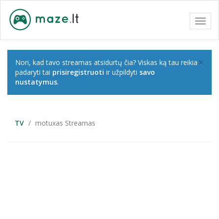
Toggl
navig
×
Nori, kad tavo streamas atsidurtų čia? Viskas ką tau reikia
padaryti tai
prisiregistruoti
ir užpildyti
savo
nustatymus
.
TV
motuxas Streamas