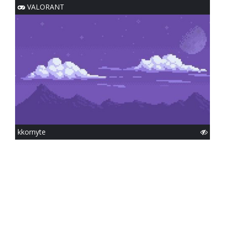
VALORANT
kkornyte