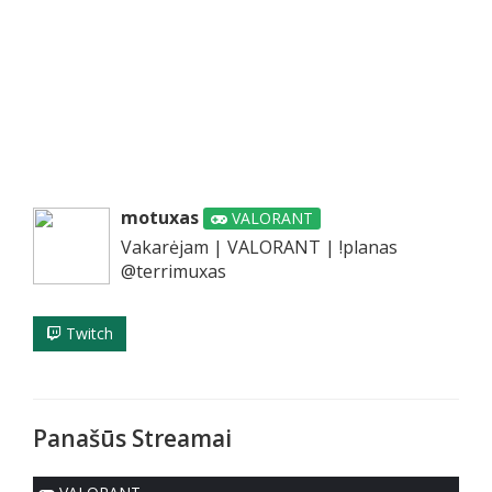
motuxas
VALORANT
Vakarėjam | VALORANT | !planas
@terrimuxas
Twitch
Panašūs Streamai